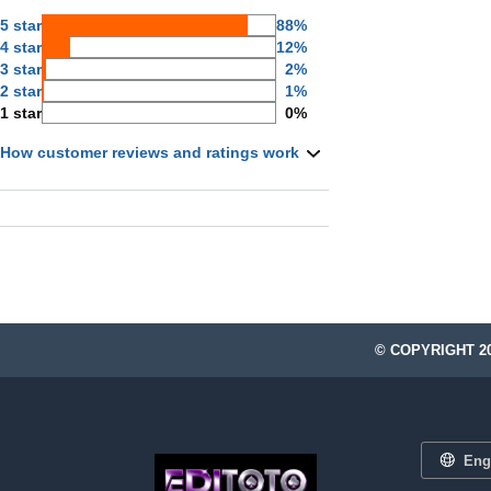
5 star
88%
4 star
12%
3 star
2%
2 star
1%
1 star
0%
How customer reviews and ratings work
© COPYRIGHT 20
Eng