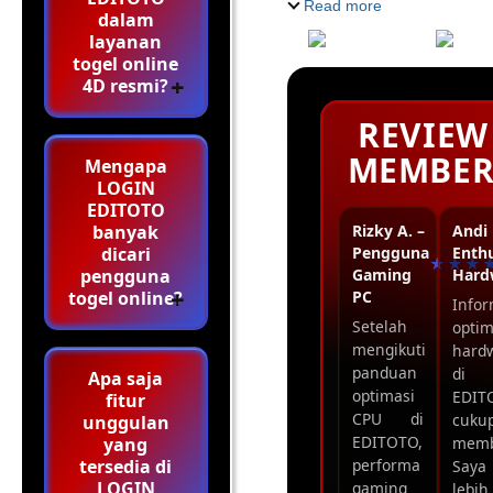
Read more
pengalaman bermain yang l
dalam
responsif tanpa ganggua
layanan
performa.
togel online
4D resmi?
REVIEW
MEMBER
Mengapa
LOGIN
EDITOTO
banyak
Rizky A. –
Andi 
dicari
Pengguna
Enthu
★★★
pengguna
Gaming
Hard
togel online?
PC
Infor
Setelah
optim
mengikuti
hard
panduan
di
Apa saja
optimasi
EDIT
fitur
CPU di
cuku
unggulan
EDITOTO,
yang
memb
tersedia di
performa
Saya 
LOGIN
gaming
lebih